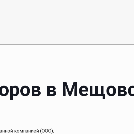
боров в Мещов
анной компанией (ООО);