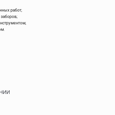
нных работ;
заборов;
нструментом;
ом.
ании