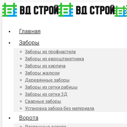
Главная
Заборы
Заборы из профнастила
Заборы из евроштакетника
Заборы из кирпича
Заборы жалюзи
Деревянные заборы
Заборы из сетки рабицы
Заборы из сетки 3Д
Сварные заборы
Установка забора без материала
Ворота
Распашные ворота