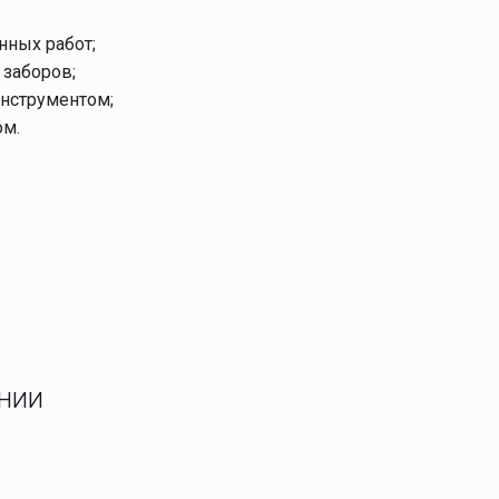
нных работ;
заборов;
нструментом;
ом.
ании