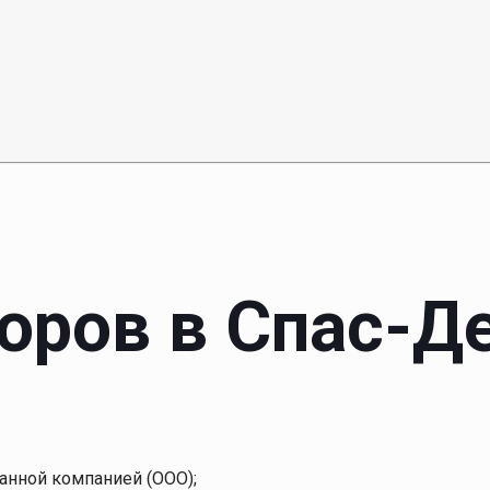
боров в Спас-Д
анной компанией (ООО);