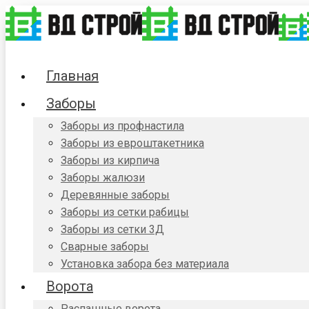
Главная
Заборы
Заборы из профнастила
Заборы из евроштакетника
Заборы из кирпича
Заборы жалюзи
Деревянные заборы
Заборы из сетки рабицы
Заборы из сетки 3Д
Сварные заборы
Установка забора без материала
Ворота
Распашные ворота