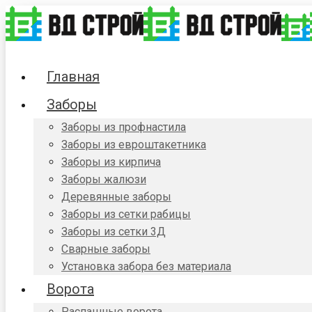
Главная
Заборы
Заборы из профнастила
Заборы из евроштакетника
Заборы из кирпича
Заборы жалюзи
Деревянные заборы
Заборы из сетки рабицы
Заборы из сетки 3Д
Сварные заборы
Установка забора без материала
Ворота
Распашные ворота