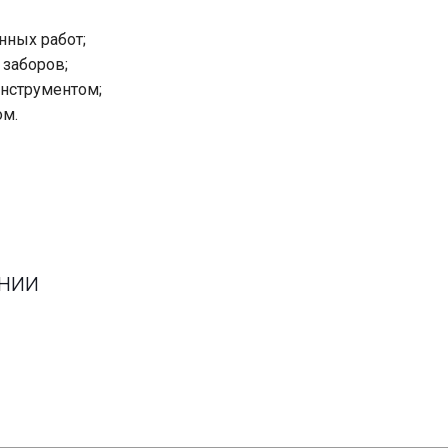
нных работ;
заборов;
нструментом;
ом.
ании