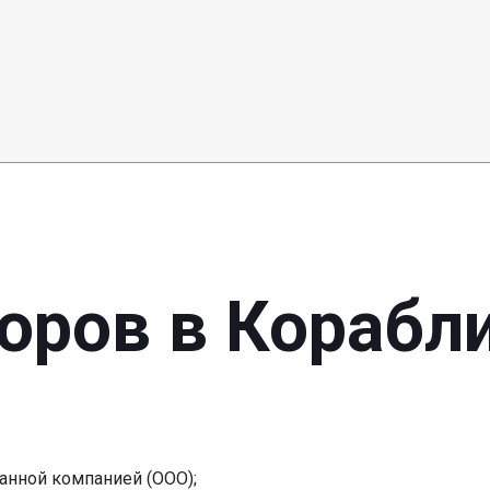
оров в Корабл
анной компанией (ООО);