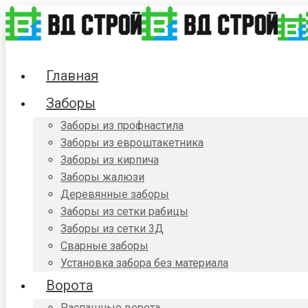
Главная
Заборы
Заборы из профнастила
Заборы из евроштакетника
Заборы из кирпича
Заборы жалюзи
Деревянные заборы
Заборы из сетки рабицы
Заборы из сетки 3Д
Сварные заборы
Установка забора без материала
Ворота
Распашные ворота