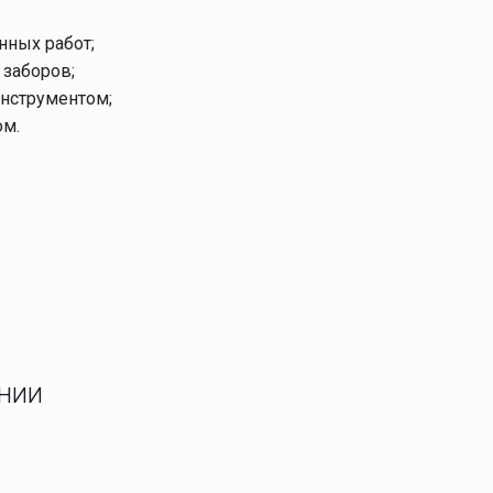
нных работ;
заборов;
нструментом;
ом.
ании